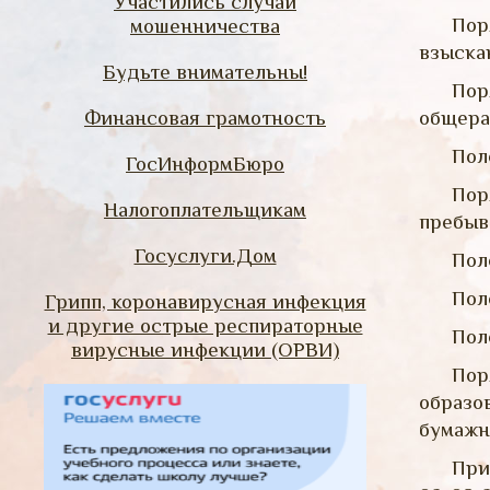
Участились случаи
Пор
мошенничества
взыска
Будьте внимательны!
Пор
Финансовая грамотность
общера
Пол
ГосИнформБюро
Пор
Налогоплательщикам
пребыв
Госуслуги.Дом
Пол
Пол
Грипп, коронавирусная инфекция
и другие острые респираторные
Пол
вирусные инфекции (ОРВИ)
Пор
образо
бумажн
При