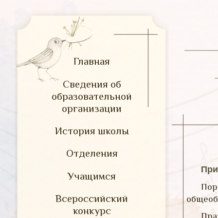
Главная
Сведения об
образовательной
организации
История школы
Отделения
При
Учащимся
Пор
Всероссийский
общеоб
конкурс
Пра