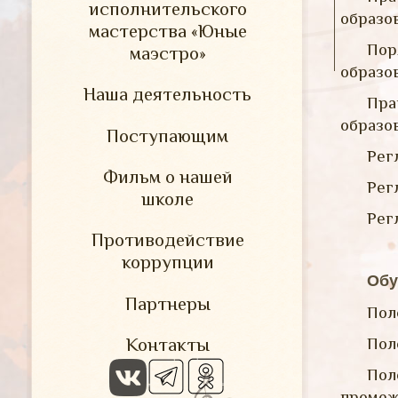
исполнительского
образо
мастерства «Юные
По
маэстро»
образо
Наша деятельность
Пр
образо
Поступающим
Рег
Фильм о нашей
Рег
школе
Рег
Противодействие
коррупции
Обу
Партнеры
Пол
Контакты
Пол
Пол
промеж