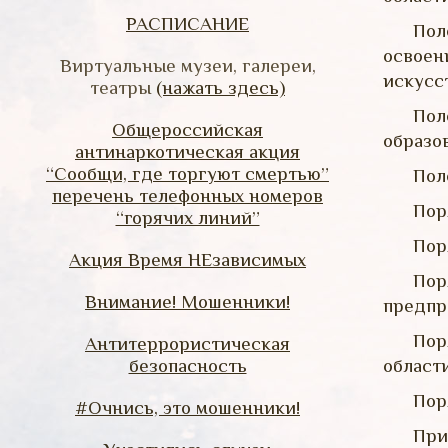
РАСПИСАНИЕ
Пол
освоен
Виртуальные музеи, галереи,
искусс
театры
(нажать здесь)
Пол
Общероссийская
образо
антинаркотическая акция
“Сообщи, где торгуют смертью”
Пол
перечень телефонных номеров
Пор
“горячих линий”
Пор
Акция Время НЕзависимых
По
Внимание! Мошенники!
предпр
Пор
Антитеррористическая
безопасность
област
Пор
#Очнись, это мошенники!
При