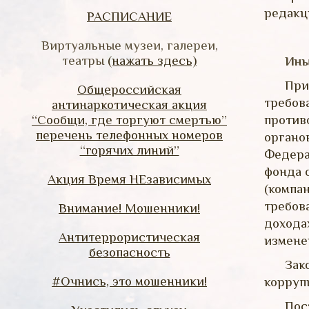
редакци
РАСПИСАНИЕ
Виртуальные музеи, галереи,
театры
(нажать здесь)
Ины
При
Общероссийская
требов
антинаркотическая акция
“Сообщи, где торгуют смертью”
против
перечень телефонных номеров
органо
“горячих линий”
Федера
фонда 
Акция Время НЕзависимых
(компа
требов
Внимание! Мошенники!
дохода
Антитеррористическая
измене
безопасность
Зак
#Очнись, это мошенники!
корруп
Пос