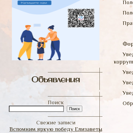
Пол
Пол
Пра
Фор
Уве
корруп
Уве
Объявления
Уве
Уве
Поиск
Обр
Поиск
Свежие записи
Вспомним яркую победу Елизаветы