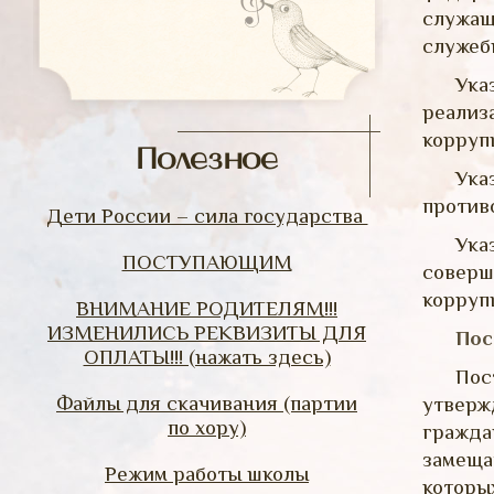
служащ
служеб
Ука
реализ
корруп
Полезное
Ука
против
Дети России – сила государства
Ука
ПОСТУПАЮЩИМ
соверш
коррупц
ВНИМАНИЕ РОДИТЕЛЯМ!!!
ИЗМЕНИЛИСЬ РЕКВИЗИТЫ ДЛЯ
Пос
ОПЛАТЫ!!! (нажать здесь)
Пос
Файлы для скачивания (партии
утверж
по хору)
гражда
замеща
Режим работы школы
которы