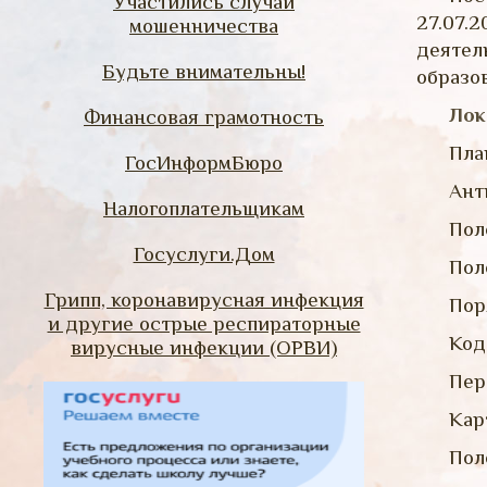
Участились случаи
27.07.
мошенничества
деятел
Будьте внимательны!
образо
Лок
Финансовая грамотность
Пла
ГосИнформБюро
Ант
Налогоплательщикам
Пол
Госуслуги.Дом
Пол
Грипп, коронавирусная инфекция
Пор
и другие острые респираторные
Код
вирусные инфекции (ОРВИ)
Пер
Кар
Пол