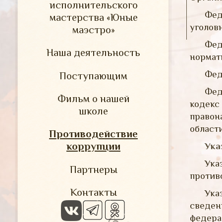
исполнительского
Фед
мастерства «Юные
уголов
маэстро»
Фед
Наша деятельность
нормат
Фед
Поступающим
Фед
Фильм о нашей
кодекс
школе
правон
област
Противодействие
коррупции
Ука
Ука
Партнеры
против
Контакты
Ука
сведен
федера