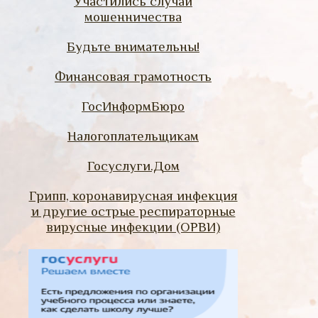
Участились случаи
мошенничества
Будьте внимательны!
Финансовая грамотность
ГосИнформБюро
Налогоплательщикам
Госуслуги.Дом
Грипп, коронавирусная инфекция
и другие острые респираторные
вирусные инфекции (ОРВИ)