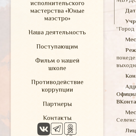
исполнительского
мастерства «Юные
Дат
маэстро»
Учр
“Город
Наша деятельность
Мес
Поступающим
Реж
понедел
Фильм о нашей
выходн
школе
Кон
Противодействие
Адр
коррупции
Официа
ВКонта
Партнеры
Мес
Контакты
Селенск
Лиц