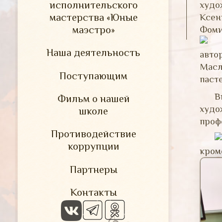
исполнительского
худо
мастерства «Юные
Ксен
маэстро»
Фомин
Наша деятельность
авто
Масл
Поступающим
паст
В
Фильм о нашей
худ
школе
проф
Противодействие
коррупции
кроме
Партнеры
Контакты