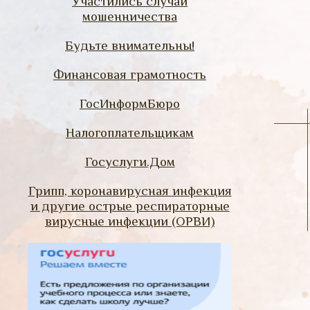
Участились случаи
мошенничества
Будьте внимательны!
Финансовая грамотность
ГосИнформБюро
Налогоплательщикам
Госуслуги.Дом
Грипп, коронавирусная инфекция
и другие острые респираторные
вирусные инфекции (ОРВИ)