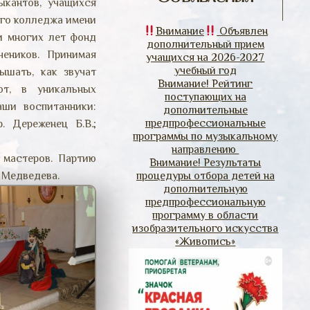
ыкантов, учащихся
ого колледжа имени
Внимание
Объявлен
и многих лет фонд
дополнительный прием
чеников. Принимая
учащихся на 2026-2027
учебный год
ышать, как звучат
Внимание! Рейтинг
т, в уникальных
поступающих на
ши воспитанники:
дополнительные
предпрофессиональные
. Дереженец Б.В.;
программы по музыкальному
направлению
мастеров. Партию
Внимание! Результаты
 Медведева.
процедуры отбора детей на
дополнительную
предпрофессиональную
программу в области
изобразительного искусства
«Живопись»