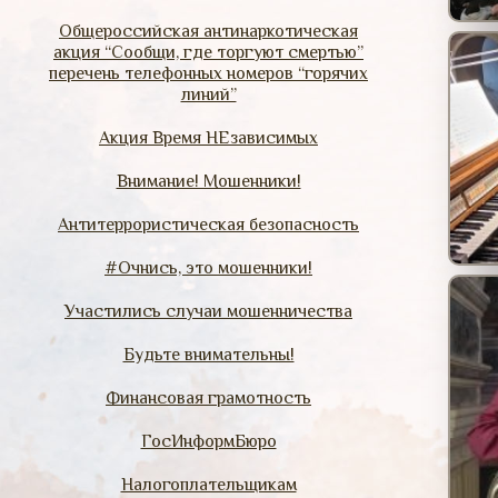
Общероссийская антинаркотическая
акция “Сообщи, где торгуют смертью”
перечень телефонных номеров “горячих
линий”
Акция Время НЕзависимых
Внимание! Мошенники!
Антитеррористическая безопасность
#Очнись, это мошенники!
Участились случаи мошенничества
Будьте внимательны!
Финансовая грамотность
ГосИнформБюро
Налогоплательщикам