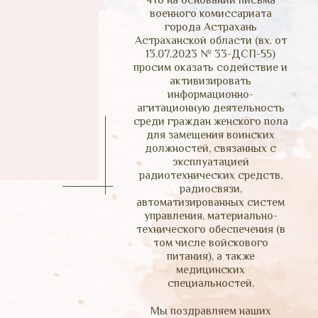
что на основании письма
военного комиссариата
города Астрахань
Астраханской области (вх. от
13.07.2023 № 33-ДСП-55)
просим оказать содействие и
активизировать
информационно-
агитационную деятельность
среди граждан женского пола
для замещения воинских
должностей, связанных с
эксплуатацией
радиотехнических средств,
радиосвязи,
автоматизированных систем
управления, материально-
технического обеспечения (в
том числе войскового
питания), а также
медицинских
специальностей.
Мы поздравляем наших