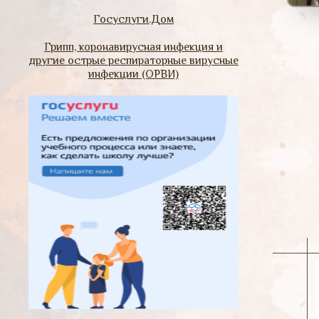
Госуслуги.Дом
Грипп, коронавирусная инфекция и
другие острые респираторные вирусные
инфекции (ОРВИ)