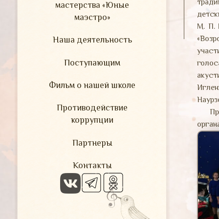
тради
мастерства «Юные
детск
маэстро»
М. П.
«Возр
Наша деятельность
участ
Поступающим
голо
акус
Фильм о нашей школе
Иглен
Наурз
Противодействие
Прогр
коррупции
орган
Партнеры
Контакты