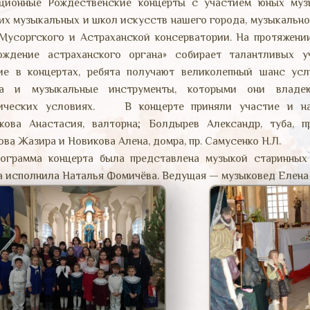
ционные Рождественские концерты с участием юных муз
их музыкальных и школ искусств нашего города, музыкальн
 Мусоргского и Астраханской консерватории. На протяжени
ождение астраханского органа» собирает талантливых у
ие в концертах, ребята получают великолепный шанс усл
са и музыкальные инструменты, которыми они владею
тических условиях. В концерте приняли участие и на
кова Анастасия, валторна; Болдырев Александр, туба, пр
ова Жазира и Новикова Алена, домра, пр. Самусенко Н.Л.
амма концерта была представлена музыкой старинных 
а исполнила Наталья Фомичёва. Ведущая — музыковед Елена