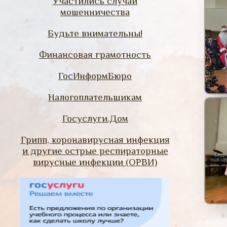
Участились случаи
мошенничества
Будьте внимательны!
Финансовая грамотность
ГосИнформБюро
Налогоплательщикам
Госуслуги.Дом
Грипп, коронавирусная инфекция
и другие острые респираторные
вирусные инфекции (ОРВИ)