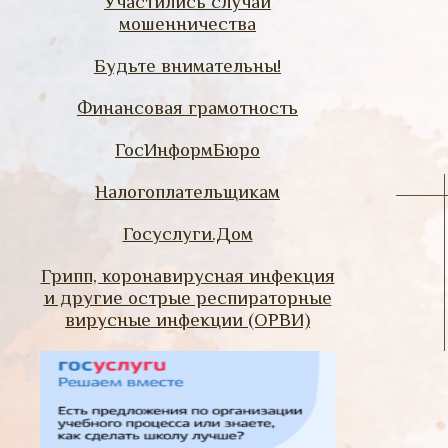
Участились случаи
мошенничества
Будьте внимательны!
Финансовая грамотность
ГосИнформБюро
Налогоплательщикам
Госуслуги.Дом
Грипп, коронавирусная инфекция
и другие острые респираторные
вирусные инфекции (ОРВИ)