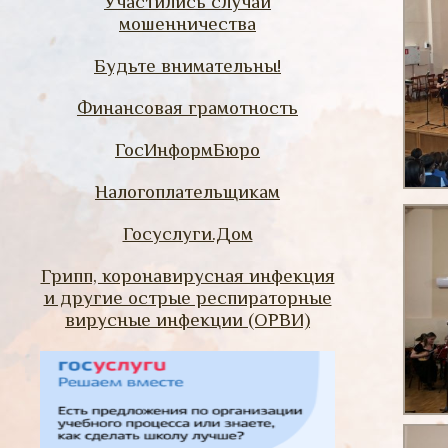
Участились случаи
мошенничества
Будьте внимательны!
Финансовая грамотность
ГосИнформБюро
Налогоплательщикам
Госуслуги.Дом
Грипп, коронавирусная инфекция
и другие острые респираторные
вирусные инфекции (ОРВИ)