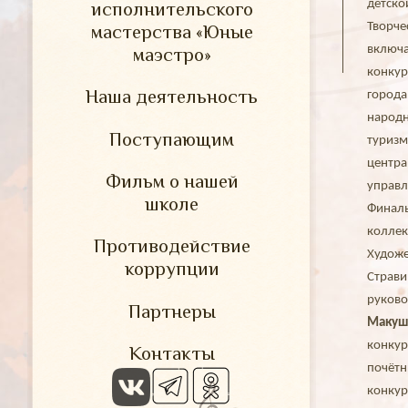
детско
исполнительского
Творче
мастерства «Юные
включ
маэстро»
конкур
Наша деятельность
город
народн
Поступающим
туризм
центр
Фильм о нашей
управл
школе
Финал
колле
Противодействие
Художе
коррупции
Страв
руково
Партнеры
Макуш
конку
Контакты
почёт
конкур