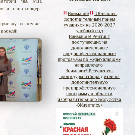
ватории им. М.П.
ия и гала-концерт
Внимание
Объявлен
дополнительный прием
риевну и желает
учащихся на 2026-2027
учебный год
 побед!!!
Внимание! Рейтинг
поступающих на
дополнительные
предпрофессиональные
программы по музыкальному
направлению
Внимание! Результаты
процедуры отбора детей на
дополнительную
предпрофессиональную
программу в области
изобразительного искусства
«Живопись»