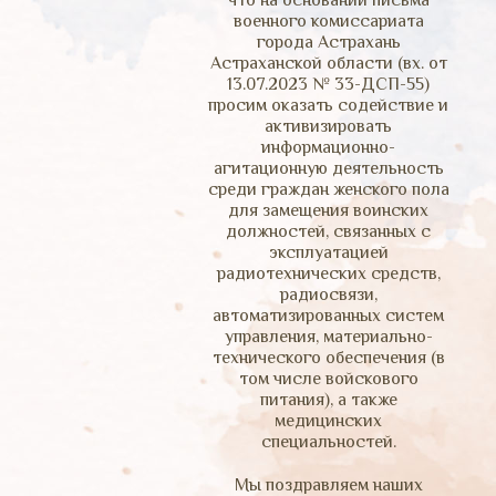
что на основании письма
военного комиссариата
города Астрахань
Астраханской области (вх. от
13.07.2023 № 33-ДСП-55)
просим оказать содействие и
активизировать
информационно-
агитационную деятельность
среди граждан женского пола
для замещения воинских
должностей, связанных с
эксплуатацией
радиотехнических средств,
радиосвязи,
автоматизированных систем
управления, материально-
технического обеспечения (в
том числе войскового
питания), а также
медицинских
специальностей.
Мы поздравляем наших