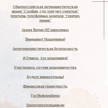
Общероссийская антинаркотическая
акция “Сообщи, где торгуют смертью”
перечень телефонных номеров “горячих
линий”
Акция Время НЕзависимых
Внимание! Мошенники!
Антитеррористическая безопасность
#Очнись, это мошенники!
Участились случаи мошенничества
Будьте внимательны!
Финансовая грамотность
ГосИнформБюро
Налогоплательщикам