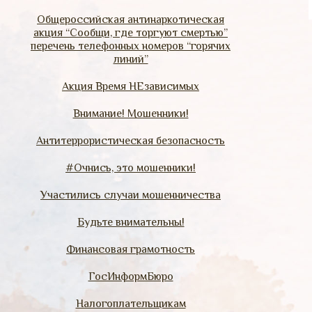
Общероссийская антинаркотическая
акция “Сообщи, где торгуют смертью”
перечень телефонных номеров “горячих
линий”
Акция Время НЕзависимых
Внимание! Мошенники!
Антитеррористическая безопасность
#Очнись, это мошенники!
Участились случаи мошенничества
Будьте внимательны!
Финансовая грамотность
ГосИнформБюро
Налогоплательщикам