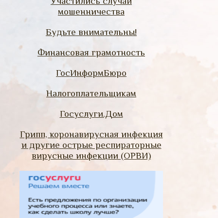
Участились случаи
мошенничества
Будьте внимательны!
Финансовая грамотность
ГосИнформБюро
Налогоплательщикам
Госуслуги.Дом
Грипп, коронавирусная инфекция
и другие острые респираторные
вирусные инфекции (ОРВИ)