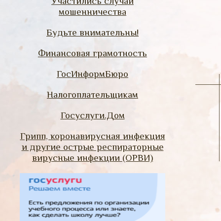
Участились случаи
мошенничества
Будьте внимательны!
Финансовая грамотность
ГосИнформБюро
Налогоплательщикам
Госуслуги.Дом
Грипп, коронавирусная инфекция
и другие острые респираторные
вирусные инфекции (ОРВИ)