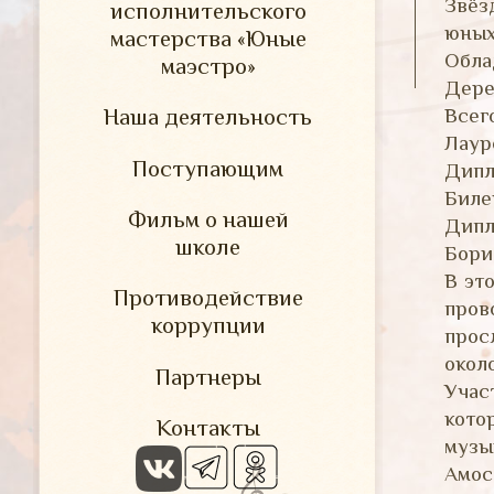
Звёз
исполнительского
юных
мастерства «Юные
Обла
маэстро»
Дере
Всег
Наша деятельность
Лаур
Поступающим
Дипл
Биле
Фильм о нашей
Дипл
школе
Бори
В эт
Противодействие
пров
коррупции
прос
окол
Партнеры
Учас
кото
Контакты
музы
Амос