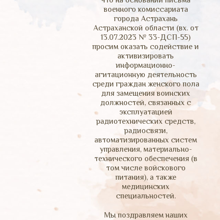
что на основании письма
военного комиссариата
города Астрахань
Астраханской области (вх. от
13.07.2023 № 33-ДСП-55)
просим оказать содействие и
активизировать
информационно-
агитационную деятельность
среди граждан женского пола
для замещения воинских
должностей, связанных с
эксплуатацией
радиотехнических средств,
радиосвязи,
автоматизированных систем
управления, материально-
технического обеспечения (в
том числе войскового
питания), а также
медицинских
специальностей.
Мы поздравляем наших