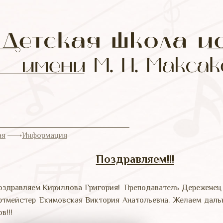
ая
Информация
Поздравляем!!!
оздравляем Кириллова Григория! Преподаватель Дереженец 
ртмейстер Екимовская Виктория Анатольевна. Желаем даль
в!!!