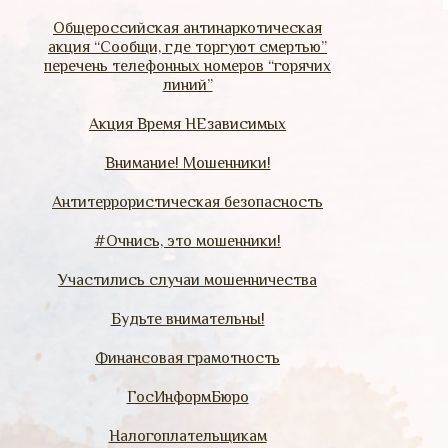
Общероссийская антинаркотическая
акция “Сообщи, где торгуют смертью”
перечень телефонных номеров “горячих
линий”
Акция Время НЕзависимых
Внимание! Мошенники!
Антитеррористическая безопасность
#Очнись, это мошенники!
Участились случаи мошенничества
Будьте внимательны!
Финансовая грамотность
ГосИнформБюро
Налогоплательщикам