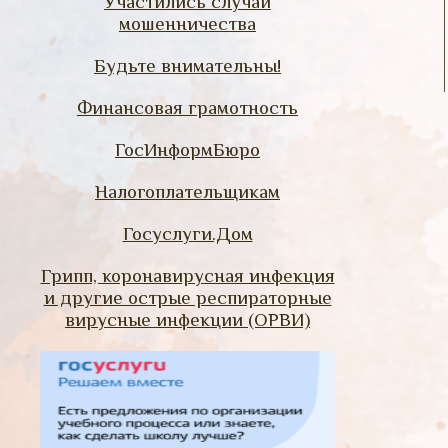
Участились случаи
мошенничества
Будьте внимательны!
Финансовая грамотность
ГосИнформБюро
Налогоплательщикам
Госуслуги.Дом
Грипп, коронавирусная инфекция
и другие острые респираторные
вирусные инфекции (ОРВИ)