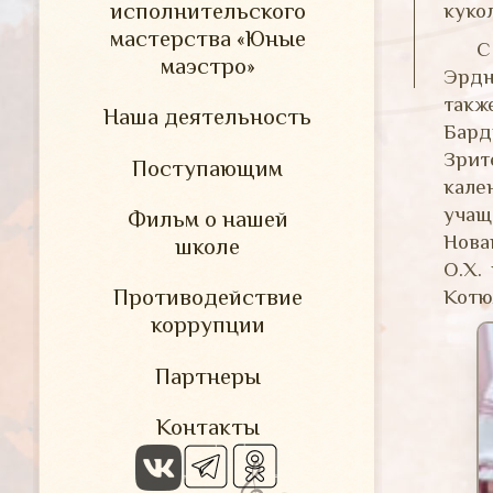
исполнительского
куко
мастерства «Юные
С
маэстро»
Эрдн
такж
Наша деятельность
Бард
Зрит
Поступающим
кале
учащ
Фильм о нашей
Нова
школе
О.Х.
Противодействие
Котю
коррупции
Партнеры
Контакты