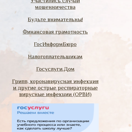
Участились случаи
мошенничества
Будьте внимательны!
Финансовая грамотность
ГосИнформБюро
Налогоплательщикам
Госуслуги.Дом
Грипп, коронавирусная инфекция
и другие острые респираторные
вирусные инфекции (ОРВИ)