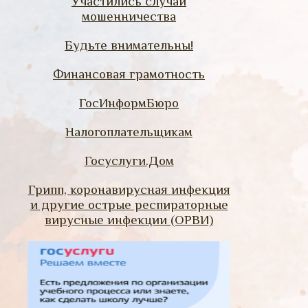
Участились случаи
мошенничества
Будьте внимательны!
Финансовая грамотность
ГосИнформБюро
Налогоплательщикам
Госуслуги.Дом
Грипп, коронавирусная инфекция
и другие острые респираторные
вирусные инфекции (ОРВИ)