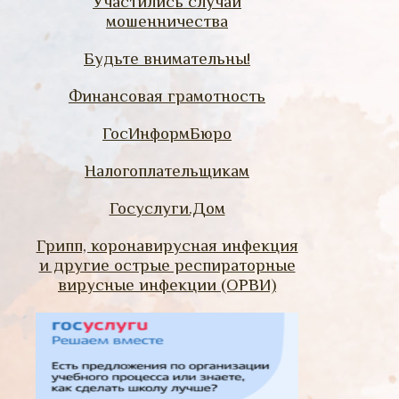
Участились случаи
мошенничества
Будьте внимательны!
Финансовая грамотность
ГосИнформБюро
Налогоплательщикам
Госуслуги.Дом
Грипп, коронавирусная инфекция
и другие острые респираторные
вирусные инфекции (ОРВИ)