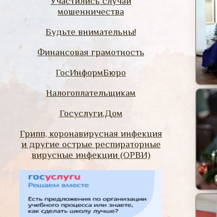
Участились случаи
мошенничества
Будьте внимательны!
Финансовая грамотность
ГосИнформБюро
Налогоплательщикам
Госуслуги.Дом
Грипп, коронавирусная инфекция
и другие острые респираторные
вирусные инфекции (ОРВИ)