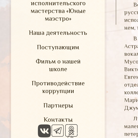
исполнительского
В
мастерства «Юные
русс
маэстро»
испо
нем,
Наша деятельность
В
Астр
Поступающим
вока
Фильм о нашей
Мусо
школе
Викт
Евге
Противодействие
отде
коррупции
колл
Мари
Партнеры
Джум
Л
Контакты
мале
пете