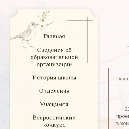
Главная
Сведения об
образовательной
организации
История школы
Глав
Отделения
Учащимся
2
прое
Всероссийский
в ко
конкурс