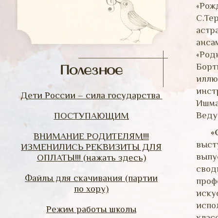
«Рож
С.Те
астр
анса
«Род
Борт
Полезное
иллю
инст
Дети России – сила государства
Ишма
Веду
ПОСТУПАЮЩИМ
«
ВНИМАНИЕ РОДИТЕЛЯМ!!!
выст
ИЗМЕНИЛИСЬ РЕКВИЗИТЫ ДЛЯ
выпу
ОПЛАТЫ!!! (нажать здесь)
сво
Файлы для скачивания (партии
проф
по хору)
иску
испо
Режим работы школы
клас