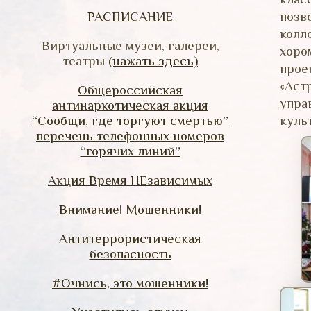
РАСПИСАНИЕ
позв
колл
Виртуальные музеи, галереи,
хоро
театры
(нажать здесь)
про
«Аст
Общероссийская
упра
антинаркотическая акция
“Сообщи, где торгуют смертью”
куль
перечень телефонных номеров
“горячих линий”
Акция Время НЕзависимых
Внимание! Мошенники!
Антитеррористическая
безопасность
#Очнись, это мошенники!