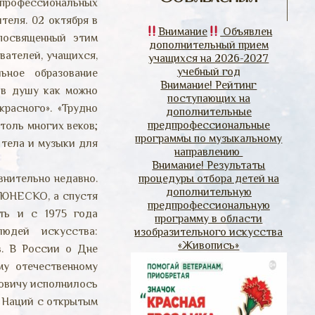
 профессиональных
еля. 02 октября в
Внимание
Объявлен
посвященный этим
дополнительный прием
вателей, учащихся,
учащихся на 2026-2027
учебный год
ьное образование
Внимание! Рейтинг
 в душу как можно
поступающих на
расного». «Трудно
дополнительные
предпрофессиональные
толь многих веков;
программы по музыкальному
 тела и музыки для
направлению
Внимание! Результаты
внительно недавно.
процедуры отбора детей на
дополнительную
 ЮНЕСКО, а спустя
предпрофессиональную
ть и с 1975 года
программу в области
юдей искусства:
изобразительного искусства
«Живопись»
в. В России о Дне
му отечественному
овичу исполнилось
х Наций с открытым