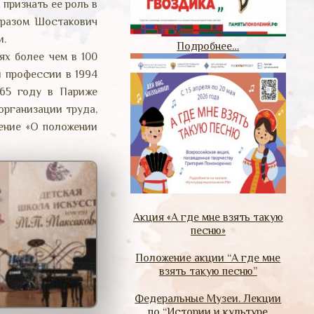
признать ее роль в
бразом Шостакович
и.
Подробнее…
х более чем в 100
 профессии в 1994
965 году в Париже
рганизации труда,
ение «О положении
Акция «А где мне взять такую
песню»
Положение акции “А где мне
взять такую песню”
Федеральные Музеи. Лекции
по “Истории и культуре