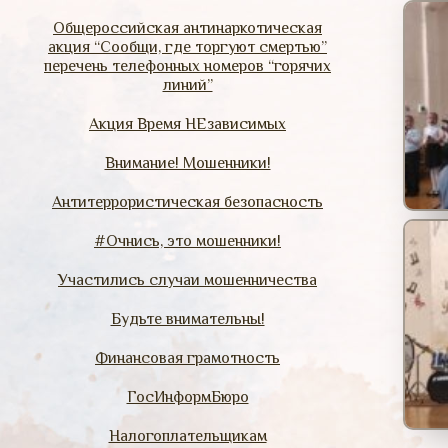
Общероссийская антинаркотическая
акция “Сообщи, где торгуют смертью”
перечень телефонных номеров “горячих
линий”
Акция Время НЕзависимых
Внимание! Мошенники!
Антитеррористическая безопасность
#Очнись, это мошенники!
Участились случаи мошенничества
Будьте внимательны!
Финансовая грамотность
ГосИнформБюро
Налогоплательщикам