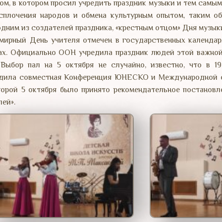
ом, в котором просил учредить праздник музыки и тем самым 
сплочения народов и обмена культурным опытом, таким о
одним из создателей праздника, «крестным отцом» Дня музык
мирный День учителя отмечен в государственных календаря
ах. Официально ООН учредила праздник людей этой важной
 Выбор пал на 5 октября не случайно, известно, что в 1
дила совместная Конференция ЮНЕСКО и Международной о
торой 5 октября было принято рекомендательное постановл
лей».