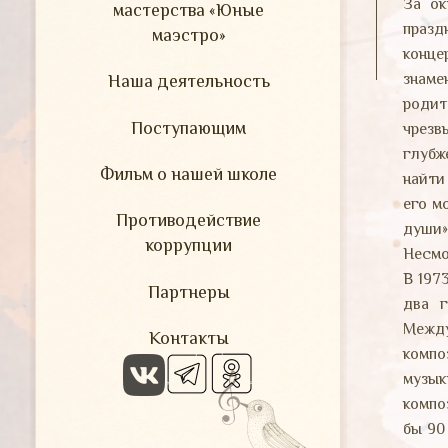
За ок
мастерства «Юные
празд
маэстро»
конце
знаме
Наша деятельность
роди
Поступающим
чрезв
глубж
Фильм о нашей школе
найти
его м
Противодействие
души»
коррупции
Несмо
В 197
Партнеры
два г
Межд
Контакты
компо
музык
компо
бы 90