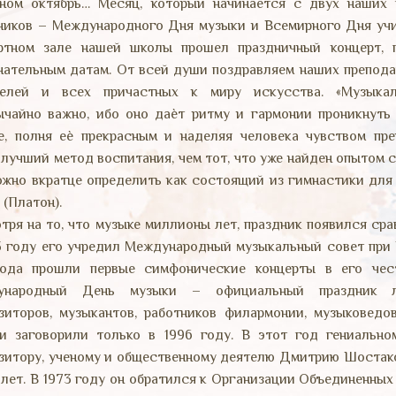
ном октябрь… Месяц, который начинается с двух наших
ников – Международного Дня музыки и Всемирного Дня учит
ртном зале нашей школы прошел праздничный концерт, 
нательным датам. От всей души поздравляем наших препода
телей и всех причастных к миру искусства. «Музыкал
ычайно важно, ибо оно даѐт ритму и гармонии проникнуть
е, полня еѐ прекрасным и наделяя человека чувством прек
 лучший метод воспитания, чем тот, что уже найден опытом с
ожно вкратце определить как состоящий из гимнастики для
 (Платон).
тря на то, что музыке миллионы лет, праздник появился сра
3 году его учредил Международный музыкальный совет при
ода прошли первые симфонические концерты в его чес
ународный День музыки – официальный праздник л
зиторов, музыкантов, работников филармонии, музыковедо
и заговорили только в 1996 году. В этот год гениально
зитору, ученому и общественному деятелю Дмитрию Шостак
 лет. В 1973 году он обратился к Организации Объединенны