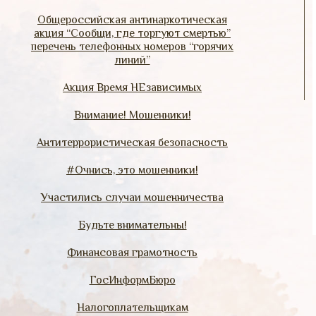
Общероссийская антинаркотическая
акция “Сообщи, где торгуют смертью”
перечень телефонных номеров “горячих
линий”
Акция Время НЕзависимых
Внимание! Мошенники!
Антитеррористическая безопасность
#Очнись, это мошенники!
Участились случаи мошенничества
Будьте внимательны!
Финансовая грамотность
ГосИнформБюро
Налогоплательщикам