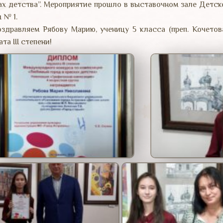
ах детства”. Мероприятие прошло в выставочном зале Детс
 № 1.
здравляем Рябову Марию, ученицу 5 класса (преп. Кочетова
та III степени!