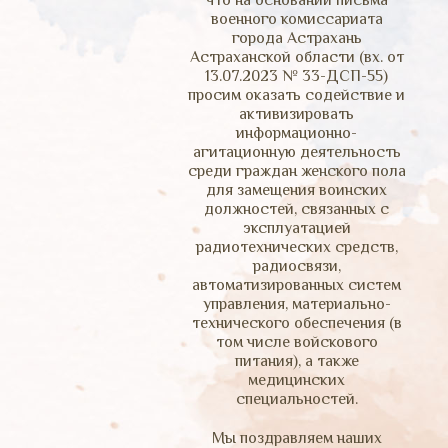
что на основании письма
военного комиссариата
города Астрахань
Астраханской области (вх. от
13.07.2023 № 33-ДСП-55)
просим оказать содействие и
активизировать
информационно-
агитационную деятельность
среди граждан женского пола
для замещения воинских
должностей, связанных с
эксплуатацией
радиотехнических средств,
радиосвязи,
автоматизированных систем
управления, материально-
технического обеспечения (в
том числе войскового
питания), а также
медицинских
специальностей.
Мы поздравляем наших