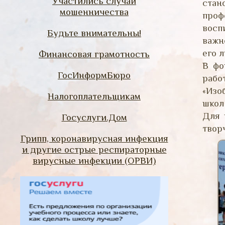
Участились случаи
ста
мошенничества
проф
восп
Будьте внимательны!
важн
его л
Финансовая грамотность
В фо
ГосИнформБюро
рабо
«Изо
Налогоплательщикам
школ
Для 
Госуслуги.Дом
твор
Грипп, коронавирусная инфекция
и другие острые респираторные
вирусные инфекции (ОРВИ)