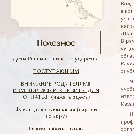
Болд
школ
учас
нагр
«Шаг
В ра
Полезное
худо
обла
Дети России – сила государства
Рахм
опуб
ПОСТУПАЮЩИМ
Ч
ВНИМАНИЕ РОДИТЕЛЯМ!!!
учеб
ИЗМЕНИЛИСЬ РЕКВИЗИТЫ ДЛЯ
изве
ОПЛАТЫ!!! (нажать здесь)
Каза
Файлы для скачивания (партии
Ц
по хору)
проф
Режим работы школы
обла