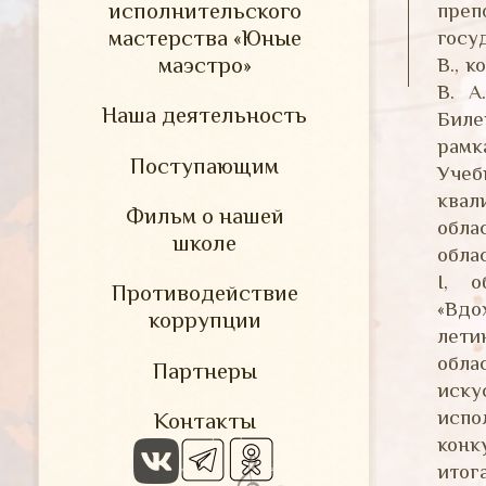
исполнительского
преп
мастерства «Юные
госу
маэстро»
В., к
В. А
Наша деятельность
Биле
рамк
Поступающим
Учеб
квал
Фильм о нашей
обла
школе
обла
I, о
Противодействие
«Вдо
коррупции
лети
обла
Партнеры
иску
испо
Контакты
конк
итог