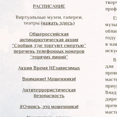
твор
РАСПИСАНИЕ
проф
Виртуальные музеи, галереи,
Е
театры
(нажать здесь)
музы
обла
Общероссийская
году
антинаркотическая акция
в на
“Сообщи, где торгуют смертью”
иску
перечень телефонных номеров
“горячих линий”
В
для 
Акция Время НЕзависимых
пров
Внимание! Мошенники!
маст
приу
Антитеррористическая
Влад
безопасность
дир
преп
#Очнись, это мошенники!
маст