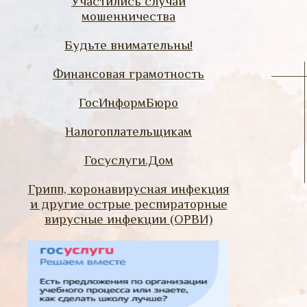
Участились случаи
мошенничества
Будьте внимательны!
Финансовая грамотность
ГосИнформБюро
Налогоплательщикам
Госуслуги.Дом
Грипп, коронавирусная инфекция
и другие острые респираторные
вирусные инфекции (ОРВИ)