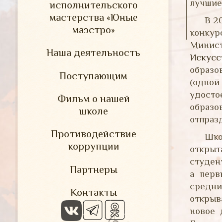
лучшие
исполнительского
мастерства «Юные
В 2
маэстро»
конку
Минист
Наша деятельность
Искусс
образо
Поступающим
(одной
удост
Фильм о нашей
образо
школе
отпраз
Противодействие
Шко
коррупции
открыт
студен
Партнеры
а перв
средн
Контакты
открыв
новое 