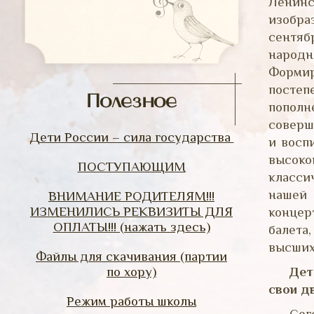
Ленинс
изобра
сентяб
народн
Формир
постеп
Полезное
пополн
соверш
Дети России – сила государства
и восп
высоко
ПОСТУПАЮЩИМ
класси
нашей 
ВНИМАНИЕ РОДИТЕЛЯМ!!!
ИЗМЕНИЛИСЬ РЕКВИЗИТЫ ДЛЯ
концер
ОПЛАТЫ!!! (нажать здесь)
балета
высших
Файлы для скачивания (партии
по хору)
Дет
свои д
Режим работы школы
Сег