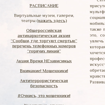
РАСПИСАНИЕ
присут
мультф
Виртуальные музеи, галереи,
социал
театры
(нажать здесь)
мобил
также 
Общероссийская
это, с
антинаркотическая акция
“Сообщи, где торгуют смертью”
увлечь
перечень телефонных номеров
котора
“горячих линий”
хочет
профес
Акция Время НЕзависимых
искусс
обрета
Внимание! Мошенники!
нравст
Антитеррористическая
Развив
безопасность
#Очнись, это мошенники!