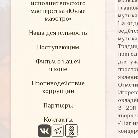
исполнительского
Главно
мастерства «Юные
музыка
маэстро»
На отд
ведётс
Наша деятельность
музыка
Традиц
Поступающим
препод
Фильм о нашей
для уч
школе
просто
явлени
Противодействие
Отмети
коррупции
Игорев
овладе
Партнеры
В 2011
творче
Контакты
«Шаг и
концер