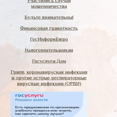
Участились случаи
мошенничества
Будьте внимательны!
Финансовая грамотность
ГосИнформБюро
Налогоплательщикам
Госуслуги.Дом
Грипп, коронавирусная инфекция
и другие острые респираторные
вирусные инфекции (ОРВИ)