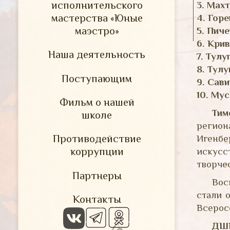
исполнительского
3. Мах
мастерства «Юные
4. Горе
маэстро»
5. Пич
6. Кри
Наша деятельность
7. Тул
8. Тул
Поступающим
9. Сав
10. Му
Фильм о нашей
Тим
школе
регио
Противодействие
Игенбе
коррупции
искусс
творче
Партнеры
Вос
стали 
Контакты
Всерос
ДШИ