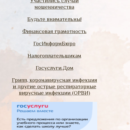
Участились случаи
мошенничества
Будьте внимательны!
Финансовая грамотность
ГосИнформБюро
Налогоплательщикам
Госуслуги.Дом
Грипп, коронавирусная инфекция
и другие острые респираторные
вирусные инфекции (ОРВИ)