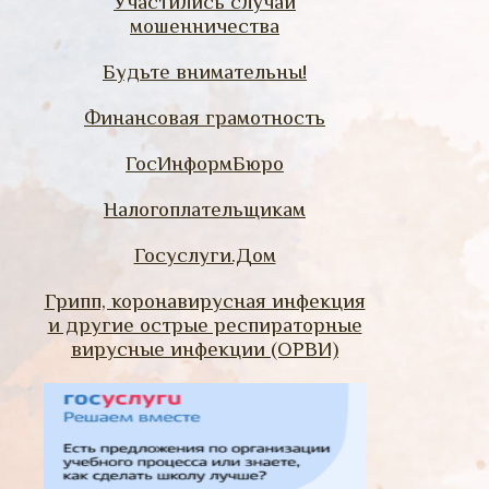
Участились случаи
мошенничества
Будьте внимательны!
Финансовая грамотность
ГосИнформБюро
Налогоплательщикам
Госуслуги.Дом
Грипп, коронавирусная инфекция
и другие острые респираторные
вирусные инфекции (ОРВИ)