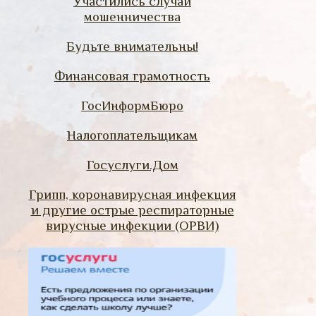
Участились случаи
мошенничества
Будьте внимательны!
Финансовая грамотность
ГосИнформБюро
Налогоплательщикам
Госуслуги.Дом
Грипп, коронавирусная инфекция
и другие острые респираторные
вирусные инфекции (ОРВИ)