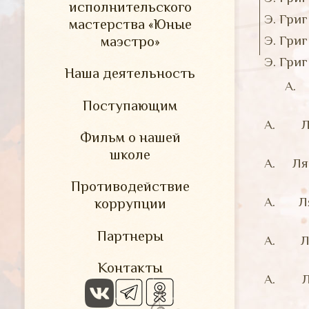
исполнительского
Э. Гри
мастерства «Юные
маэстро»
Э. Гри
Э. Гри
Наша деятельность
А.
Поступающим
А. Л
Фильм о нашей
школе
А. Ля
Противодействие
А. Л
коррупции
Партнеры
А. Л
Контакты
А. Л