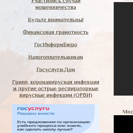
Участились случаи
мошенничества
Будьте внимательны!
Финансовая грамотность
ГосИнформБюро
Налогоплательщикам
Госуслуги.Дом
Грипп, коронавирусная инфекция
и другие острые респираторные
вирусные инфекции (ОРВИ)
Мод