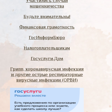
Участились случаи
мошенничества
Будьте внимательны!
Финансовая грамотность
ГосИнформБюро
Налогоплательщикам
Госуслуги.Дом
Грипп, коронавирусная инфекция
и другие острые респираторные
вирусные инфекции (ОРВИ)