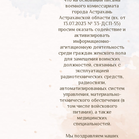
что на основании письма
военного комиссариата
города Астрахань
Астраханской области (вх. от
13.07.2023 № 33-ДСП-55)
просим оказать содействие и
активизировать
информационно-
агитационную деятельность
среди граждан женского пола
для замещения воинских
должностей, связанных с
эксплуатацией
радиотехнических средств,
радиосвязи,
автоматизированных систем
управления, материально-
технического обеспечения (в
том числе войскового
питания), а также
медицинских
специальностей.
Мы поздравляем наших