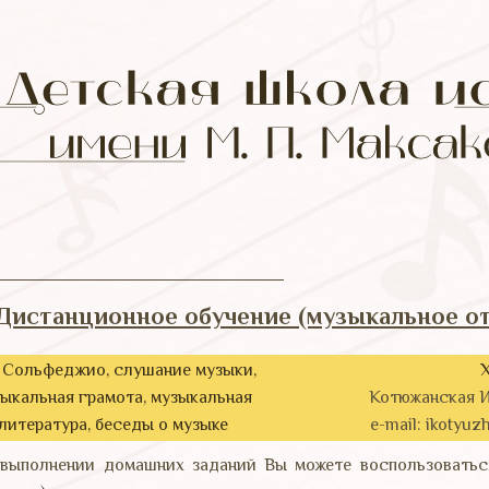
Дистанционное обучение (музыкальное о
Сольфеджио, слушание музыки,
ыкальная грамота, музыкальная
Котюжанская И
литература, беседы о музыке
e-mail: ikotyu
выполнении домашних заданий Вы можете воспользоватьс