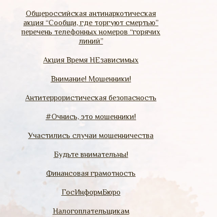
Общероссийская антинаркотическая
акция “Сообщи, где торгуют смертью”
перечень телефонных номеров “горячих
линий”
Акция Время НЕзависимых
Внимание! Мошенники!
Антитеррористическая безопасность
#Очнись, это мошенники!
Участились случаи мошенничества
Будьте внимательны!
Финансовая грамотность
ГосИнформБюро
Налогоплательщикам