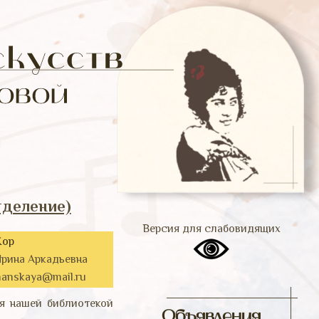
тделение)
Версия для слабовидящих
Хор
рина Аркадьевна
zhanskaya@mail.ru
я нашей библиотекой
Объявления