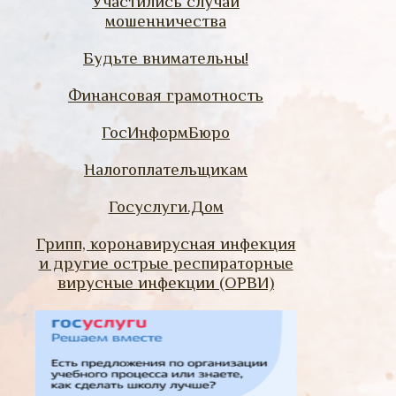
Участились случаи
мошенничества
Будьте внимательны!
Финансовая грамотность
ГосИнформБюро
Налогоплательщикам
Госуслуги.Дом
Грипп, коронавирусная инфекция
и другие острые респираторные
вирусные инфекции (ОРВИ)